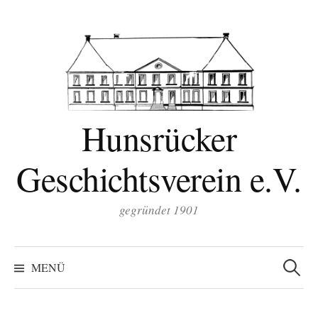
Zum
Inhalt
überspringen
Hunsrücker
Geschichtsverein e.V.
gegründet 1901
Suchen
nach:
MENÜ