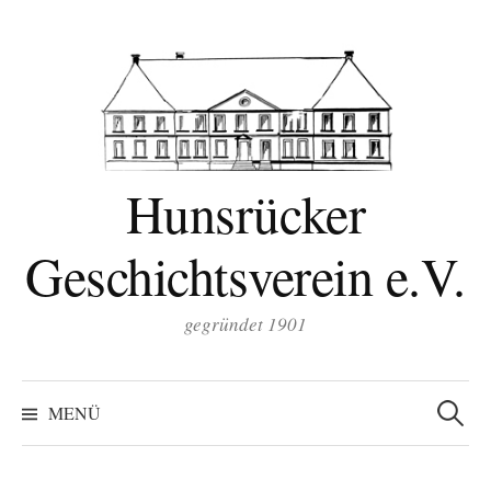
Zum
Inhalt
überspringen
Hunsrücker
Geschichtsverein e.V.
gegründet 1901
Suchen
nach:
MENÜ