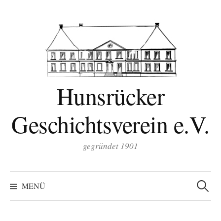
Zum
Inhalt
überspringen
Hunsrücker
Geschichtsverein e.V.
gegründet 1901
Suchen
nach:
MENÜ