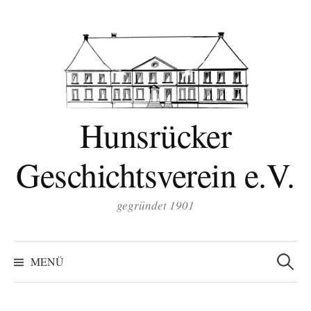
Zum
Inhalt
überspringen
Hunsrücker
Geschichtsverein e.V.
gegründet 1901
Suchen
nach:
MENÜ