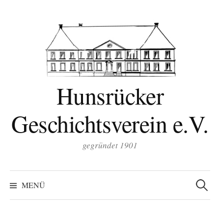
Zum
Inhalt
überspringen
Hunsrücker
Geschichtsverein e.V.
gegründet 1901
Suchen
nach:
MENÜ