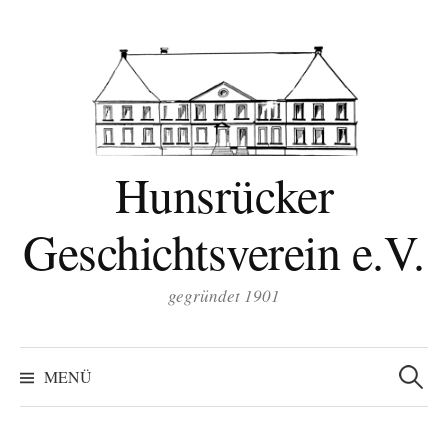
Zum
Inhalt
überspringen
Hunsrücker
Geschichtsverein e.V.
gegründet 1901
Suchen
nach:
MENÜ