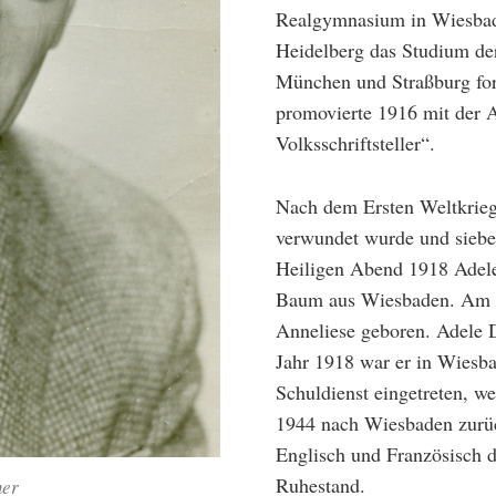
Realgymnasium in Wiesbade
Heidelberg das Studium der
München und Straßburg fort
promovierte 1916 mit der 
Volksschriftsteller“.
Nach dem Ersten Weltkrieg
verwundet wurde und sieben
Heiligen Abend 1918 Adele
Baum aus Wiesbaden. Am 1
Anneliese geboren. Adele 
Jahr 1918 war er in Wiesba
Schuldienst eingetreten, w
1944 nach Wiesbaden zurück
Englisch und Französisch 
Ruhestand.
ner