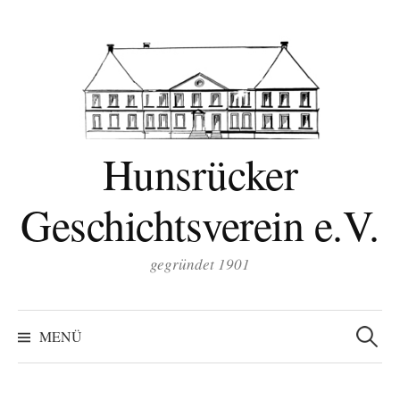
Zum
Inhalt
überspringen
Hunsrücker
Geschichtsverein e.V.
gegründet 1901
Suchen
nach:
MENÜ