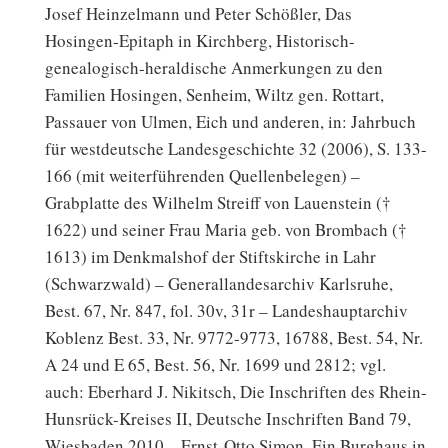
Josef Heinzelmann und Peter Schößler, Das
Hosingen-Epitaph in Kirchberg, Historisch-
genealogisch-heraldische Anmerkungen zu den
Familien Hosingen, Senheim, Wiltz gen. Rottart,
Passauer von Ulmen, Eich und anderen, in: Jahrbuch
für westdeutsche Landesgeschichte 32 (2006), S. 133-
166 (mit weiterführenden Quellenbelegen) –
Grabplatte des Wilhelm Streiff von Lauenstein (†
1622) und seiner Frau Maria geb. von Brombach (†
1613) im Denkmalshof der Stiftskirche in Lahr
(Schwarzwald) – Generallandesarchiv Karlsruhe,
Best. 67, Nr. 847, fol. 30v, 31r – Landeshauptarchiv
Koblenz Best. 33, Nr. 9772-9773, 16788, Best. 54, Nr.
A 24 und E 65, Best. 56, Nr. 1699 und 2812; vgl.
auch: Eberhard J. Nikitsch, Die Inschriften des Rhein-
Hunsrück-Kreises II, Deutsche Inschriften Band 79,
Wiesbaden 2010 – Ernst-Otto Simon, Ein Burghaus in