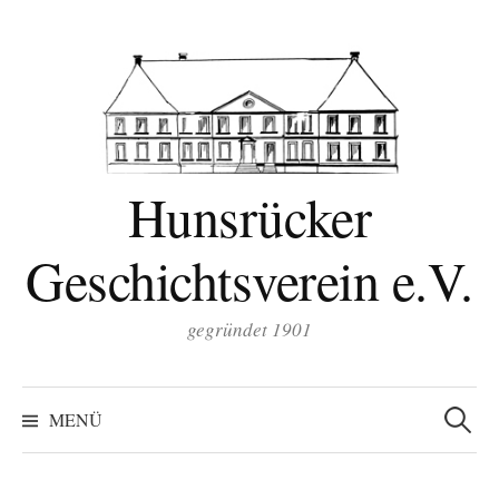
Zum
Inhalt
überspringen
Hunsrücker
Geschichtsverein e.V.
gegründet 1901
Suchen
nach:
MENÜ