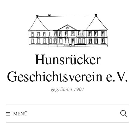
Zum
Inhalt
überspringen
Hunsrücker
Geschichtsverein e.V.
gegründet 1901
Suchen
nach:
MENÜ