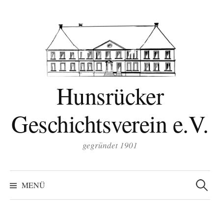
Zum
Inhalt
überspringen
Hunsrücker
Geschichtsverein e.V.
gegründet 1901
Suchen
nach:
MENÜ