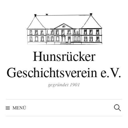
Zum
Inhalt
überspringen
Hunsrücker
Geschichtsverein e.V.
gegründet 1901
Suchen
nach:
MENÜ