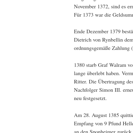
November 1372, sind es er
Für 1373 war die Geldsum
Ende Dezember 1379 bestät
Dietrich von Rynbellin de
ordnungsgemäße Zahlung (…
1380 starb Graf Walram v
lange überlebt haben. Verm
Ritter. Die Übertragung d
Nachfolger Simon III. erne
neu festgesetzt.
Am 28. August 1385 quittie
Empfang von 9 Pfund Heller
an den Sponheimer zurück.