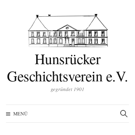
Zum
Inhalt
überspringen
Hunsrücker
Geschichtsverein e.V.
gegründet 1901
Suchen
nach:
MENÜ