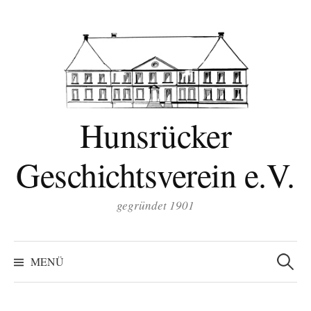
Zum
Inhalt
überspringen
Hunsrücker
Geschichtsverein e.V.
gegründet 1901
Suchen
nach:
MENÜ